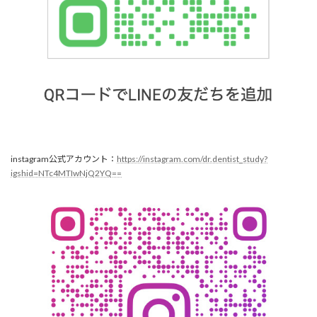
instagram公式アカウント：
https://instagram.com/dr.dentist_study?
igshid=NTc4MTIwNjQ2YQ==